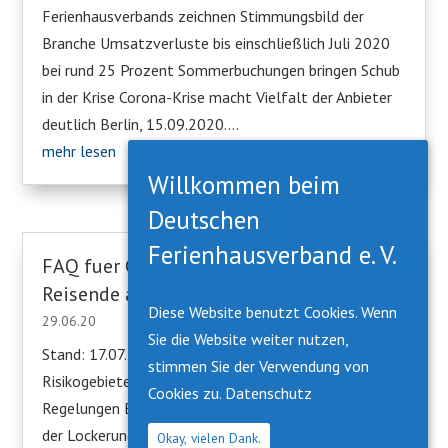
Ferienhausverbands zeichnen Stimmungsbild der
Branche Umsatzverluste bis einschließlich Juli 2020
bei rund 25 Prozent Sommerbuchungen bringen Schub
in der Krise Corona-Krise macht Vielfalt der Anbieter
deutlich Berlin, 15.09.2020....
mehr lesen
Willkommen beim
Deutschen
Ferienhausverband e. V.
FAQ fuer Gastgeber – Verbote fuer
Reisende aus Risikogebieten
Diese Website benutzt Cookies. Wenn
29.06.20
Sie die Website weiter nutzen,
Stand: 17.07.2020. 1. Beherbergung von Gästen aus
stimmen Sie der Verwendung von
Risikogebieten zu touristischen Zwecken – aktuelle
Cookies zu.
Datenschutz
Regelungen Bund und Länder hatten sich im Rahmen
der Lockerungen darauf geeinigt, dass für den Fall,
Okay, vielen Dank.