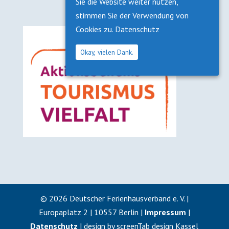
Sie die Website weiter nutzen,
stimmen Sie der Verwendung von
Cookies zu.
Datenschutz
Okay, vielen Dank.
©
2026
Deutscher Ferienhausverband e. V. |
Europaplatz 2 | 10557 Berlin |
Impressum
|
Datenschutz
| design by screenTab design Kassel