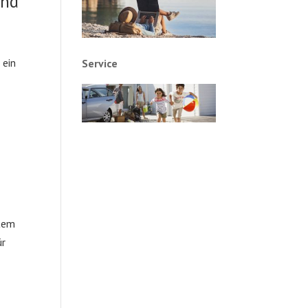
and
 ein
Service
ßtem
ür