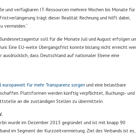
ße und verfügbaren IT-Ressourcen mehrere Wochen bis Monate für 
Fristverlängerung trägt dieser Realität Rechnung und hilft dabei,
zu vermeiden.“
Bundesnetzagentur soll für die Monate Juli und August erfolgen u
uni. Eine EU-weite Übergangsfrist konnte bislang nicht erreicht we
 ausdrücklich, dass Deutschland auf nationaler Ebene eine
l europaweit für mehr Transparenz sorgen
und eine belastbare
schaffen. Plattformen werden künftig verpflichtet, Buchungs- und
tstelle an die zuständigen Stellen zu übermitteln.
V.
erlin wurde im Dezember 2013 gegründet und ist mit knapp 90
and im Segment der Kurzzeitvermietung. Ziel des Verbands ist es, 