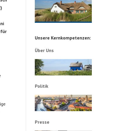
)
ni
 für
Unsere Kernkompetenzen:
Über Uns
e
Politik
ige
e
Presse