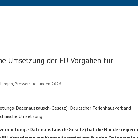
che Umsetzung der EU-Vorgaben für
ilungen
,
Pressemitteilungen 2026
ietungs-Datenaustausch-Gesetz): Deutscher Ferienhausverband
technische Umsetzung
itvermietungs-Datenaustausch-Gesetz) hat die Bundesregieru
r EU-Verordnung zur Kurzzeitvermietung für den Datenausta