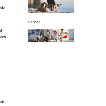
die
Service
nd
rden.
die