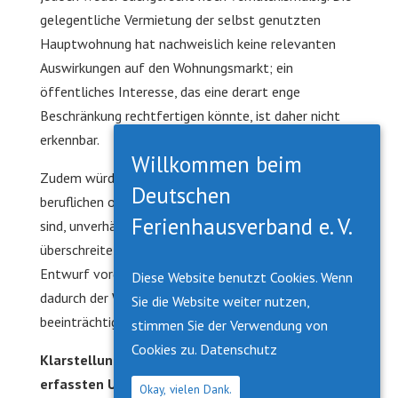
gelegentliche Vermietung der selbst genutzten
Hauptwohnung hat nachweislich keine relevanten
Auswirkungen auf den Wohnungsmarkt; ein
öffentliches Interesse, das eine derart enge
Beschränkung rechtfertigen könnte, ist daher nicht
erkennbar.
Willkommen beim
Zudem würde die Regelung Personen, die aus
Deutschen
beruflichen oder privaten Gründen häufig abwesend
Ferienhausverband e. V.
sind, unverhältnismäßig einschränken. Nicht selten
überschreitet die zulässige Abwesenheit die im
Entwurf vorgesehenen acht Wochen, ohne dass
Diese Website benutzt Cookies. Wenn
dadurch der Wohnraumbestand in irgendeiner Weise
Sie die Website weiter nutzen,
beeinträchtigt würde.
stimmen Sie der Verwendung von
Cookies zu.
Datenschutz
Klarstellung der von der Registrierungspflicht
erfassten Unterkünfte
Okay, vielen Dank.